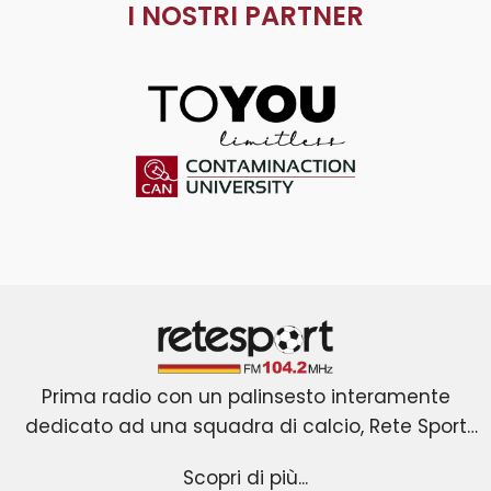
I NOSTRI PARTNER
ToYou
Contaminaction Universit
Retesport 104.2 FM
Prima radio con un palinsesto interamente
dedicato ad una squadra di calcio, Rete Sport
La novità assoluta è rappresentata dall’ingresso
nasce a Roma il primo gennaio 2001 dopo due
Scopri di più...
anni di gestazione. Forte di uno slogan efficace
sul mercato di un’emittente che trasmette