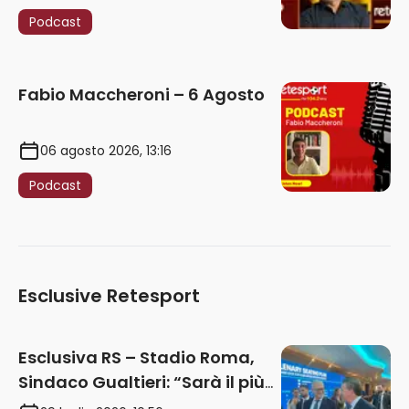
Podcast
Fabio Maccheroni – 6 Agosto
06 agosto 2026, 13:16
Podcast
Esclusive Retesport
Esclusiva RS – Stadio Roma,
Sindaco Gualtieri: “Sarà il più
iconico del mondo. Assoluta