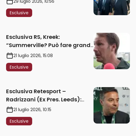
29 luglio 2026, 10:56
unità politica. Prima pietra nel
Esclusive
2027. Ricorsi strumentali?
Nessun intoppo”
Esclusiva RS, Kreek:
“Summerville? Può fare grandi
cose in Serie A. Godts deve
21 luglio 2026, 15:08
maturare esperienza per
Esclusive
giocare nella Roma”
Esclusiva Retesport –
Radrizzani (Ex Pres. Leeds):
“Summerville ragazzo
21 luglio 2026, 10:15
speciale, in Italia con Gasp
Esclusive
può esplodere
definitivamente” – AUDIO