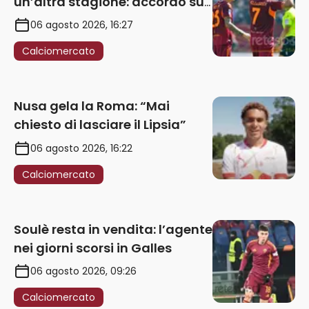
un’altra stagione: accordo sul
rinnovo annuale
06 agosto 2026, 16:27
Calciomercato
Nusa gela la Roma: “Mai
chiesto di lasciare il Lipsia”
06 agosto 2026, 16:22
Calciomercato
Soulè resta in vendita: l’agente
nei giorni scorsi in Galles
06 agosto 2026, 09:26
Calciomercato