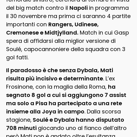
del big match contro il
Napoli
in programma
il 30 novembre ma prima ci saranno 4 partite
importanti con
Rangers, Udinese,
Cremonese e Midtjylland.
Match in cui Gasp
spera di affidarsi alla miglior versione di
Soulé, capocannoniere della squadra con 3
gol fatti.
Il paradosso è che senza Dybala, Mati
risulta più incisivo e determinante
. L’ex
Frosinone, con la maglia della Roma,
ha
segnato 8 gol a cui si aggiungono 7 assist
ma solo a Pisa ha partecipato a una rete
insieme alla Joya in campo
. Dalla scorsa
stagione,
Soulé e Dybala hanno disputato
708 minuti
giocando uno al fianco dell’altro
però Mati non è andato oltre l’esultanza