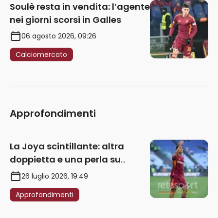
Approfondimenti
La Joya scintillante: altra
doppietta e una perla su
punizione – VIDEO
26 luglio 2026, 19:49
Approfondimenti
Gasp, tra priorità ed esigenze
numeriche: i ruoli da coprire
20 luglio 2026, 10:15
Approfondimenti