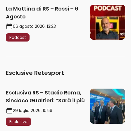
La Mattina di RS – Rossi – 6
Agosto
06 agosto 2026, 13:23
Podcast
Esclusive Retesport
Esclusiva RS – Stadio Roma,
Sindaco Gualtieri: “Sarà il più
iconico del mondo. Assoluta
29 luglio 2026, 10:56
unità politica. Prima pietra nel
Esclusive
2027. Ricorsi strumentali?