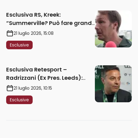
Nessun intoppo”
Esclusiva RS, Kreek:
“Summerville? Può fare grandi
cose in Serie A. Godts deve
21 luglio 2026, 15:08
maturare esperienza per
Esclusive
giocare nella Roma”
Esclusiva Retesport –
Radrizzani (Ex Pres. Leeds):
“Summerville ragazzo
21 luglio 2026, 10:15
speciale, in Italia con Gasp
Esclusive
può esplodere
definitivamente” – AUDIO