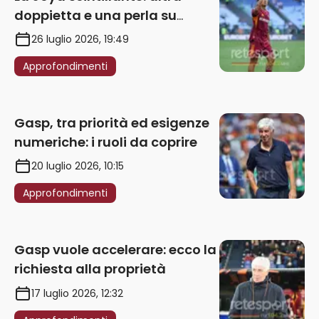
doppietta e una perla su
punizione – VIDEO
26 luglio 2026, 19:49
Approfondimenti
Gasp, tra priorità ed esigenze
numeriche: i ruoli da coprire
20 luglio 2026, 10:15
Approfondimenti
Gasp vuole accelerare: ecco la
richiesta alla proprietà
17 luglio 2026, 12:32