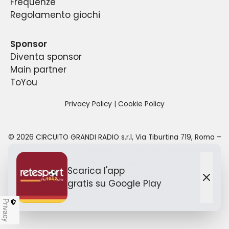
Frequenze
Regolamento giochi
Sponsor
Diventa sponsor
Main partner
ToYou
Privacy Policy
|
Cookie Policy
©
2026
CIRCUITO GRANDI RADIO s.r.l
,
Via Tiburtina 719, Roma –
00159
- P. IVA e C.F.
13535811007
- Tutti i diritti sono riservati.
redazione@retesport.it
Scarica l'app
Designed with
by TO
YOU
gratis
su Google Play
Chiu
Privacy