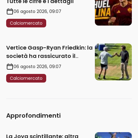
Tutte le cifre e i dettagli
06 agosto 2026, 09:07
Calciomercato
Vertice Gasp-Ryan Friedkin: la
società ha rassicurato il
tecnico sui prossimi acquisti.
06 agosto 2026, 09:07
Le ultime
Calciomercato
Approfondimenti
La Joya scintillante: altra