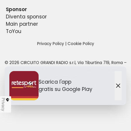
Sponsor
Diventa sponsor
Main partner
ToYou
Privacy Policy
|
Cookie Policy
©
2026
CIRCUITO GRANDI RADIO s.r.l
,
Via Tiburtina 719, Roma –
00159
- P. IVA e C.F.
13535811007
- Tutti i diritti sono riservati.
redazione@retesport.it
Scarica l'app
Designed with
by TO
YOU
gratis
su Google Play
Chiu
Privacy