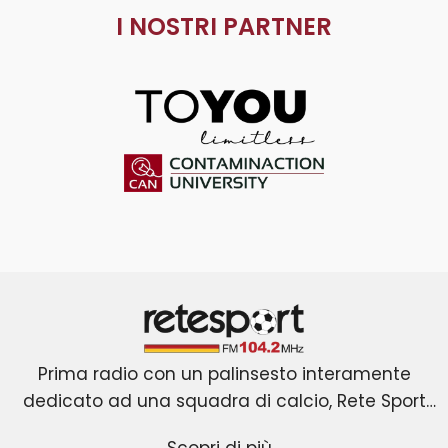
I NOSTRI PARTNER
ToYou
Contaminaction Universit
Retesport 104.2 FM
Prima radio con un palinsesto interamente
dedicato ad una squadra di calcio, Rete Sport
La novità assoluta è rappresentata dall’ingresso
nasce a Roma il primo gennaio 2001 dopo due
Scopri di più...