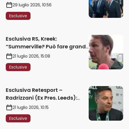
iconico del mondo. Assoluta
29 luglio 2026, 10:56
unità politica. Prima pietra nel
Esclusive
2027. Ricorsi strumentali?
Nessun intoppo”
Esclusiva RS, Kreek:
“Summerville? Può fare grandi
cose in Serie A. Godts deve
21 luglio 2026, 15:08
maturare esperienza per
Esclusive
giocare nella Roma”
Esclusiva Retesport –
Radrizzani (Ex Pres. Leeds):
“Summerville ragazzo
21 luglio 2026, 10:15
speciale, in Italia con Gasp
Esclusive
può esplodere
definitivamente” – AUDIO