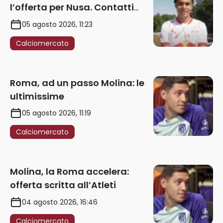
l’offerta per Nusa. Contatti
anche per Fofana
05 agosto 2026, 11:23
Calciomercato
Roma, ad un passo Molina: le
ultimissime
05 agosto 2026, 11:19
Calciomercato
Molina, la Roma accelera:
offerta scritta all’Atleti
04 agosto 2026, 16:46
Calciomercato