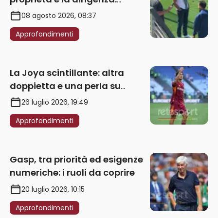
obbligatorio l’acquisto di
08 agosto 2026, 08:37
un’ala sinistra
Approfondimenti
La Joya scintillante: altra
doppietta e una perla su
punizione – VIDEO
26 luglio 2026, 19:49
Approfondimenti
Gasp, tra priorità ed esigenze
numeriche: i ruoli da coprire
20 luglio 2026, 10:15
Approfondimenti