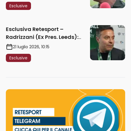
maturare esperienza per
Esclusive
giocare nella Roma”
Esclusiva Retesport –
Radrizzani (Ex Pres. Leeds):
“Summerville ragazzo
21 luglio 2026, 10:15
speciale, in Italia con Gasp
Esclusive
può esplodere
definitivamente” – AUDIO