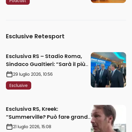
Podcast
Esclusive Retesport
Esclusiva RS – Stadio Roma,
Sindaco Gualtieri: “Sarà il più
iconico del mondo. Assoluta
29 luglio 2026, 10:56
unità politica. Prima pietra nel
Esclusive
2027. Ricorsi strumentali?
Nessun intoppo”
Esclusiva RS, Kreek:
“Summerville? Può fare grandi
cose in Serie A. Godts deve
21 luglio 2026, 15:08