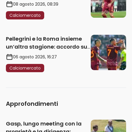
rinnovo
08 agosto 2026, 08:39
Calciomercato
Pellegrini e la Roma insieme
un’altra stagione: accordo sul
rinnovo annuale
06 agosto 2026, 16:27
Calciomercato
Approfondimenti
Gasp, lungo meeting con la
proprietà e la dirigenza: