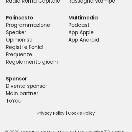
Radio Roma Capitale
Rassegna stampa
fenomeno di costume nella capitale e la prima
lavori, fra esperti e tifosi di tutte le età ed
radio sportiva del centro Italia.
estrazioni.
Palinsesto
Multimedia
Programmazione
Podcast
Speaker
App Apple
Opinionisti
App Android
Registi e Fonici
Frequenze
Regolamento giochi
Sponsor
Diventa sponsor
Main partner
ToYou
Privacy Policy
|
Cookie Policy