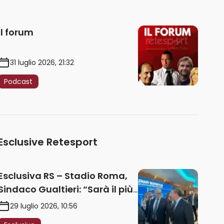
Il forum
31 luglio 2026, 21:32
Podcast
Esclusive Retesport
Esclusiva RS – Stadio Roma,
Sindaco Gualtieri: “Sarà il più
iconico del mondo. Assoluta
29 luglio 2026, 10:56
unità politica. Prima pietra nel