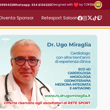
Riproduc
Designed with
by TO
YOU
43999402
Whatsapp: 334.6104220
|
Diventa Sponsor
Retesport Saloon
Twitter
Facebook
Instagram
TikTok
Twitc