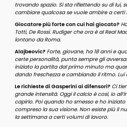
trovando spazio. Si sta riflettendo su di lu
cambiare qualcosa se vuole ambire a certi 
Giocatore più forte con cui hai giocato?
Ho
Totti, De Rossi. Rudiger che ora è al Real M
lontano da Roma.
Alajbeovic?
Forte, giovane, ha 18 anni e 
certe personalità, punta sempre gli avversa
iniziato la partita dal primo minuto ma qua
dando freschezza e cambiando il ritmo. Lui 
Le richieste di Gasperini ai difensori?
Ci tie
grande intensità. Oggi il calcio è così, io al
capirlo. Poi quando ho smesso e ho iniziato
compreso la sua visione. Non esiste più il n
la settimana a certi volumi di lavoro.