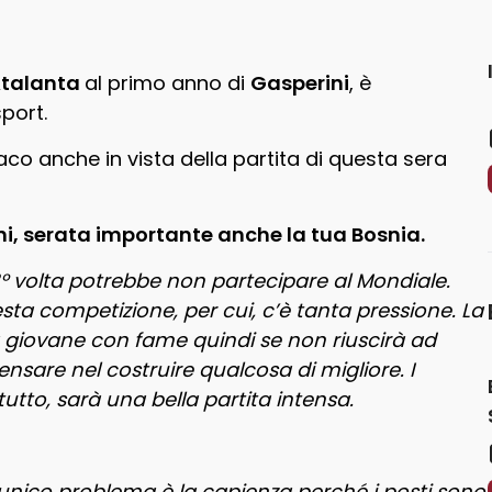
Atalanta
al primo anno di
Gasperini
, è
port.
iaco anche in vista della partita di questa sera
nni, serata importante anche la tua Bosnia.
 3° volta potrebbe non partecipare al Mondiale.
ta competizione, per cui, c’è tanta pressione. La
 giovane con fame quindi se non riuscirà ad
nsare nel costruire qualcosa di migliore. I
tto, sarà una bella partita intensa.
, l’unico problema è la capienza perché i posti sono