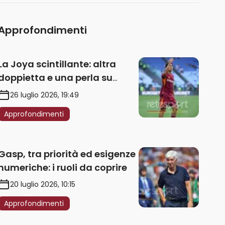
Approfondimenti
La Joya scintillante: altra
doppietta e una perla su
punizione – VIDEO
26 luglio 2026, 19:49
Approfondimenti
Gasp, tra priorità ed esigenze
numeriche: i ruoli da coprire
20 luglio 2026, 10:15
Approfondimenti