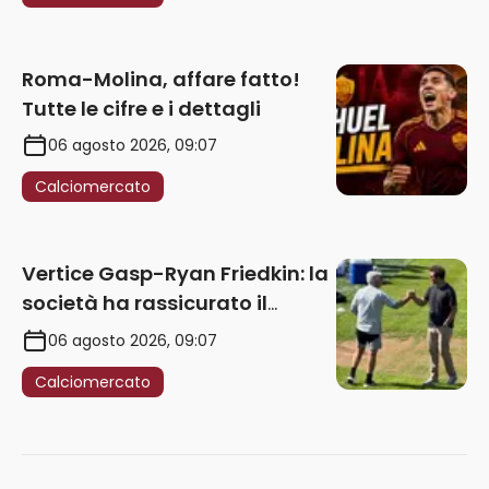
Roma-Molina, affare fatto!
Tutte le cifre e i dettagli
06 agosto 2026, 09:07
Calciomercato
Vertice Gasp-Ryan Friedkin: la
società ha rassicurato il
tecnico sui prossimi acquisti.
06 agosto 2026, 09:07
Le ultime
Calciomercato