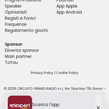
Speaker
App Apple
Opinionisti
App Android
Registi e Fonici
Frequenze
Regolamento giochi
Sponsor
Diventa sponsor
Main partner
ToYou
Privacy Policy
|
Cookie Policy
©
2026
CIRCUITO GRANDI RADIO s.r.l
,
Via Tiburtina 719, Roma –
00159
- P. IVA e C.F.
13535811007
- Tutti i diritti sono riservati.
redazione@retesport.it
Scarica l'app
Designed with
by TO
YOU