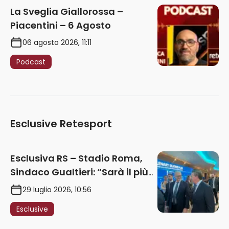
La Sveglia Giallorossa –
Piacentini – 6 Agosto
06 agosto 2026, 11:11
Podcast
Esclusive Retesport
Esclusiva RS – Stadio Roma,
Sindaco Gualtieri: “Sarà il più
iconico del mondo. Assoluta
29 luglio 2026, 10:56
unità politica. Prima pietra nel
Esclusive
2027. Ricorsi strumentali?
Nessun intoppo”