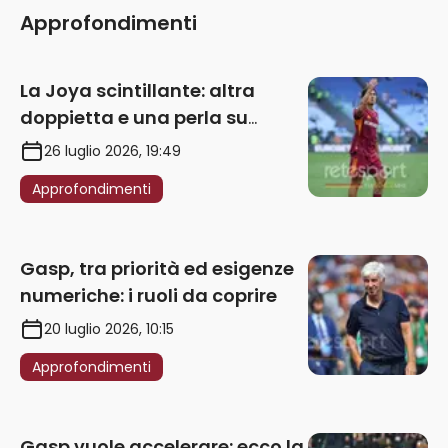
Approfondimenti
La Joya scintillante: altra
doppietta e una perla su
punizione – VIDEO
26 luglio 2026, 19:49
Approfondimenti
Gasp, tra priorità ed esigenze
numeriche: i ruoli da coprire
20 luglio 2026, 10:15
Approfondimenti
Gasp vuole accelerare: ecco la