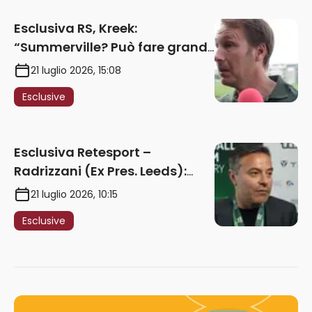
Esclusiva RS, Kreek:
“Summerville? Può fare grandi
cose in Serie A. Godts deve
21 luglio 2026, 15:08
maturare esperienza per
Esclusive
giocare nella Roma”
Esclusiva Retesport –
Radrizzani (Ex Pres. Leeds):
“Summerville ragazzo
21 luglio 2026, 10:15
speciale, in Italia con Gasp
Esclusive
può esplodere
definitivamente” – AUDIO