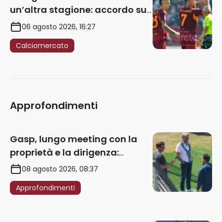
un’altra stagione: accordo sul
rinnovo annuale
06 agosto 2026, 16:27
Calciomercato
Approfondimenti
Gasp, lungo meeting con la
proprietà e la dirigenza:
obbligatorio l’acquisto di
08 agosto 2026, 08:37
un’ala sinistra
Approfondimenti