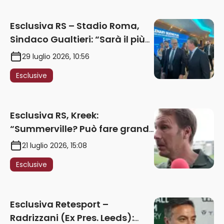
Esclusiva RS – Stadio Roma,
Sindaco Gualtieri: “Sarà il più
iconico del mondo. Assoluta
29 luglio 2026, 10:56
unità politica. Prima pietra nel
Esclusive
2027. Ricorsi strumentali?
Nessun intoppo”
Esclusiva RS, Kreek:
“Summerville? Può fare grandi
cose in Serie A. Godts deve
21 luglio 2026, 15:08
maturare esperienza per
Esclusive
giocare nella Roma”
Esclusiva Retesport –
Radrizzani (Ex Pres. Leeds):