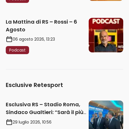
La Mattina di RS – Rossi – 6
Agosto
06 agosto 2026, 13:23
Podcast
Esclusive Retesport
Esclusiva RS – Stadio Roma,
Sindaco Gualtieri: “Sarà il più
iconico del mondo. Assoluta
29 luglio 2026, 10:56
unità politica. Prima pietra nel