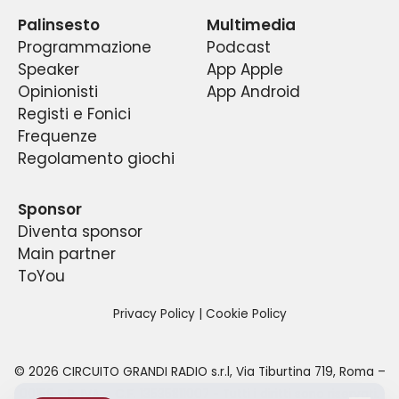
radio sportiva del centro Italia.
estrazioni.
Palinsesto
Multimedia
Programmazione
Podcast
Speaker
App Apple
Opinionisti
App Android
Registi e Fonici
Frequenze
Regolamento giochi
Sponsor
Diventa sponsor
Main partner
ToYou
Privacy Policy
|
Cookie Policy
©
2026
CIRCUITO GRANDI RADIO s.r.l
,
Via Tiburtina 719, Roma –
00159
- P. IVA e C.F.
13535811007
- Tutti i diritti sono riservati.