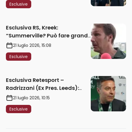
Esclusive
2027. Ricorsi strumentali?
Nessun intoppo”
Esclusiva RS, Kreek:
“Summerville? Può fare grandi
cose in Serie A. Godts deve
21 luglio 2026, 15:08
maturare esperienza per
Esclusive
giocare nella Roma”
Esclusiva Retesport –
Radrizzani (Ex Pres. Leeds):
“Summerville ragazzo
21 luglio 2026, 10:15
speciale, in Italia con Gasp
Esclusive
può esplodere
definitivamente” – AUDIO