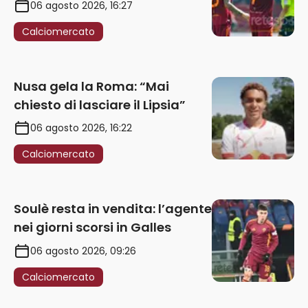
rinnovo annuale
06 agosto 2026, 16:27
Calciomercato
Nusa gela la Roma: “Mai
chiesto di lasciare il Lipsia”
06 agosto 2026, 16:22
Calciomercato
Soulè resta in vendita: l’agente
nei giorni scorsi in Galles
06 agosto 2026, 09:26
Calciomercato