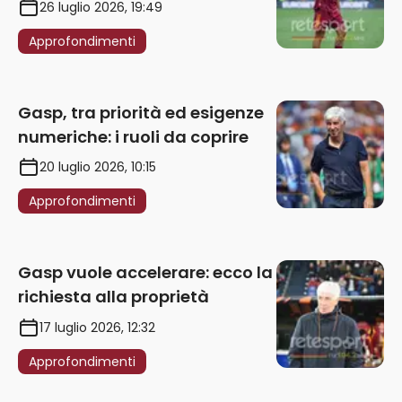
punizione – VIDEO
26 luglio 2026, 19:49
Approfondimenti
Gasp, tra priorità ed esigenze
numeriche: i ruoli da coprire
20 luglio 2026, 10:15
Approfondimenti
Gasp vuole accelerare: ecco la
richiesta alla proprietà
17 luglio 2026, 12:32
Approfondimenti