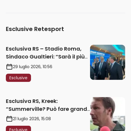
Esclusive Retesport
Esclusiva RS – Stadio Roma,
Sindaco Gualtieri: “Sarà il più
iconico del mondo. Assoluta
29 luglio 2026, 10:56
unità politica. Prima pietra nel
Esclusive
2027. Ricorsi strumentali?
Nessun intoppo”
Esclusiva RS, Kreek:
“Summerville? Può fare grandi
cose in Serie A. Godts deve
21 luglio 2026, 15:08
maturare esperienza per
Esclusive