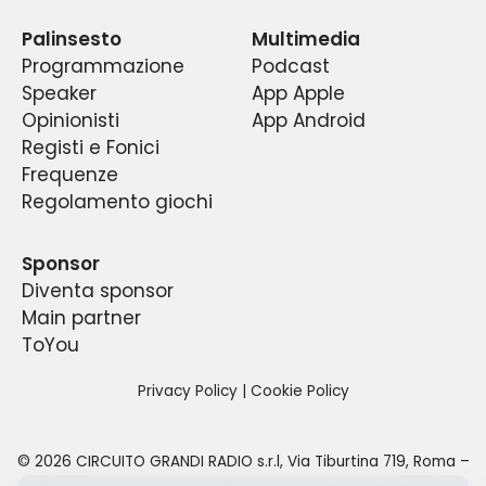
radio sportiva del centro Italia.
estrazioni.
Palinsesto
Multimedia
Programmazione
Podcast
Speaker
App Apple
Opinionisti
App Android
Registi e Fonici
Frequenze
Regolamento giochi
Sponsor
Diventa sponsor
Main partner
ToYou
Privacy Policy
|
Cookie Policy
©
2026
CIRCUITO GRANDI RADIO s.r.l
,
Via Tiburtina 719, Roma –