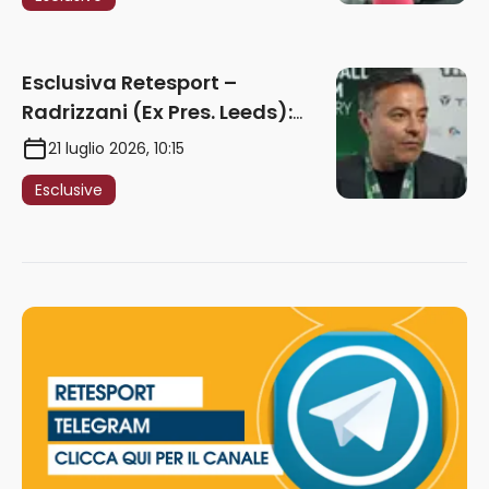
giocare nella Roma”
Esclusiva Retesport –
Radrizzani (Ex Pres. Leeds):
“Summerville ragazzo
21 luglio 2026, 10:15
speciale, in Italia con Gasp
Esclusive
può esplodere
definitivamente” – AUDIO