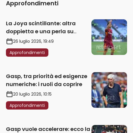
Approfondimenti
La Joya scintillante: altra
doppietta e una perla su
punizione – VIDEO
26 luglio 2026, 19:49
Approfondimenti
Gasp, tra priorità ed esigenze
numeriche: i ruoli da coprire
20 luglio 2026, 10:15
Approfondimenti
Gasp vuole accelerare: ecco la