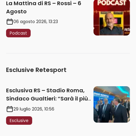
La Mattina di RS – Rossi – 6
Agosto
06 agosto 2026, 13:23
Podcast
Esclusive Retesport
Esclusiva RS – Stadio Roma,
Sindaco Gualtieri: “Sarà il più
iconico del mondo. Assoluta
29 luglio 2026, 10:56
unità politica. Prima pietra nel
Esclusive
2027. Ricorsi strumentali?
Nessun intoppo”