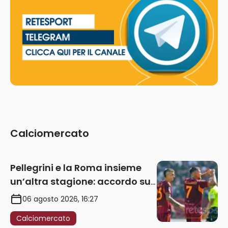
Calciomercato
Pellegrini e la Roma insieme
un’altra stagione: accordo sul
rinnovo annuale
06 agosto 2026, 16:27
Calciomercato