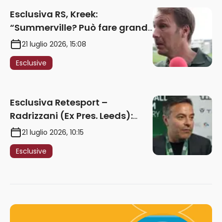
Esclusiva RS, Kreek:
“Summerville? Può fare grandi
cose in Serie A. Godts deve
21 luglio 2026, 15:08
maturare esperienza per
Esclusive
giocare nella Roma”
Esclusiva Retesport –
Radrizzani (Ex Pres. Leeds):
“Summerville ragazzo
21 luglio 2026, 10:15
speciale, in Italia con Gasp
Esclusive
può esplodere
definitivamente” – AUDIO