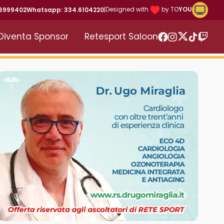
Riproduc
Designed with
by TO
YOU
43999402
Whatsapp: 334.6104220
|
Diventa Sponsor
Retesport Saloon
Twitter
Facebook
Instagram
TikTok
Twitc