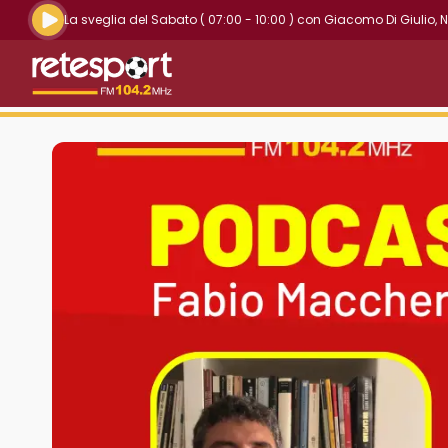
Riproduci la radio live
La sveglia del Sabato
( 07:00 - 10:00 )
con
Giacomo Di Giulio
,
N
Retesport 104.2 FM