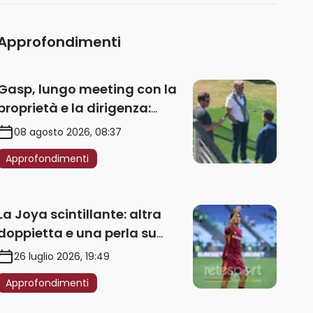
Approfondimenti
Gasp, lungo meeting con la
proprietà e la dirigenza:
obbligatorio l’acquisto di
08 agosto 2026, 08:37
un’ala sinistra
Approfondimenti
La Joya scintillante: altra
doppietta e una perla su
punizione – VIDEO
26 luglio 2026, 19:49
Approfondimenti