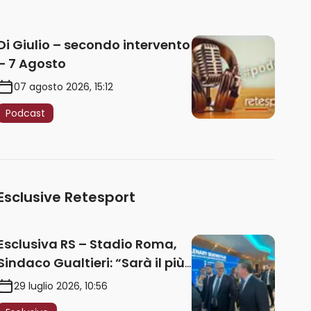
Di Giulio – secondo intervento
– 7 Agosto
07 agosto 2026, 15:12
Podcast
Esclusive Retesport
Esclusiva RS – Stadio Roma,
Sindaco Gualtieri: “Sarà il più
iconico del mondo. Assoluta
29 luglio 2026, 10:56
unità politica. Prima pietra nel