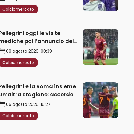
Calciomercato
Pellegrini oggi le visite
mediche poi l’annuncio del
rinnovo
08 agosto 2026, 08:39
Calciomercato
Pellegrini e la Roma insieme
un’altra stagione: accordo
sul rinnovo annuale
06 agosto 2026, 16:27
Calciomercato