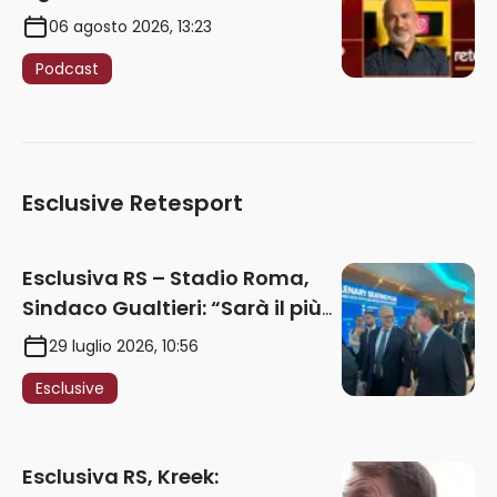
06 agosto 2026, 13:23
Podcast
Esclusive Retesport
Esclusiva RS – Stadio Roma,
Sindaco Gualtieri: “Sarà il più
iconico del mondo. Assoluta
29 luglio 2026, 10:56
unità politica. Prima pietra nel
Esclusive
2027. Ricorsi strumentali?
Nessun intoppo”
Esclusiva RS, Kreek: