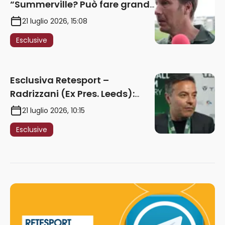
“Summerville? Può fare grandi
cose in Serie A. Godts deve
21 luglio 2026, 15:08
maturare esperienza per
Esclusive
giocare nella Roma”
Esclusiva Retesport –
Radrizzani (Ex Pres. Leeds):
“Summerville ragazzo
21 luglio 2026, 10:15
speciale, in Italia con Gasp
Esclusive
può esplodere
definitivamente” – AUDIO