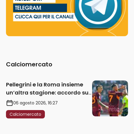
Calciomercato
Pellegrini e la Roma insieme
un’altra stagione: accordo sul
rinnovo annuale
06 agosto 2026, 16:27
Calciomercato