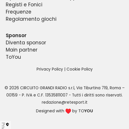
Registi e Fonici
Frequenze
Regolamento giochi
Sponsor
Diventa sponsor
Main partner
ToYou
Privacy Policy
|
Cookie Policy
©
2026
CIRCUITO GRANDI RADIO s.r.l
,
Via Tiburtina 719, Roma –
00159
- P. IVA e C.F.
13535811007
- Tutti i diritti sono riservati.
redazione@retesport.it
Designed with
by TO
YOU