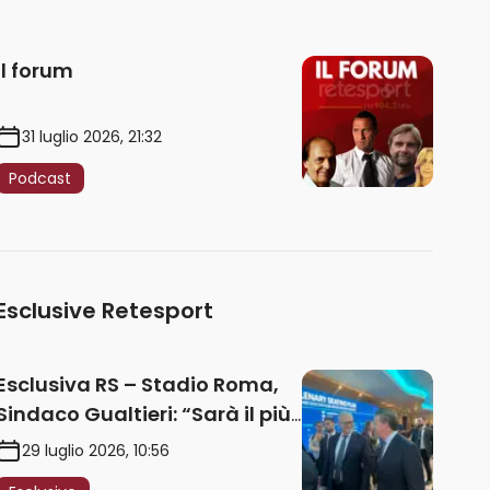
Il forum
31 luglio 2026, 21:32
Podcast
Esclusive Retesport
Esclusiva RS – Stadio Roma,
Sindaco Gualtieri: “Sarà il più
iconico del mondo. Assoluta
29 luglio 2026, 10:56
unità politica. Prima pietra nel