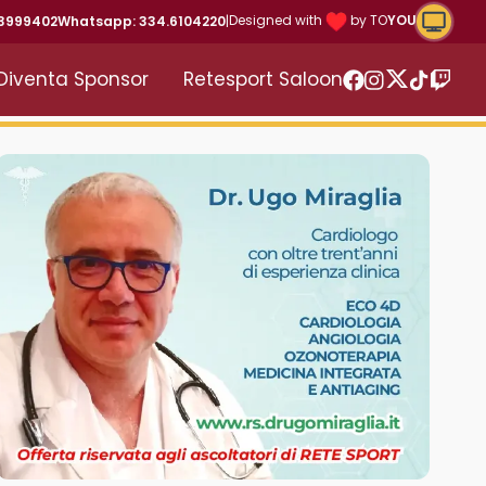
Riproduc
Designed with
by TO
YOU
43999402
Whatsapp: 334.6104220
|
Diventa Sponsor
Retesport Saloon
Twitter
Facebook
Instagram
TikTok
Twitc