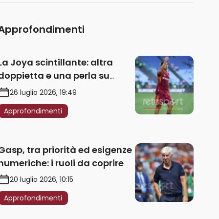
Approfondimenti
La Joya scintillante: altra
doppietta e una perla su
punizione – VIDEO
26 luglio 2026, 19:49
Approfondimenti
Gasp, tra priorità ed esigenze
numeriche: i ruoli da coprire
20 luglio 2026, 10:15
Approfondimenti