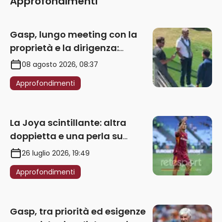
Approfondimenti
Gasp, lungo meeting con la
proprietà e la dirigenza:
obbligatorio l’acquisto di
08 agosto 2026, 08:37
un’ala sinistra
Approfondimenti
La Joya scintillante: altra
doppietta e una perla su
punizione – VIDEO
26 luglio 2026, 19:49
Approfondimenti
Gasp, tra priorità ed esigenze