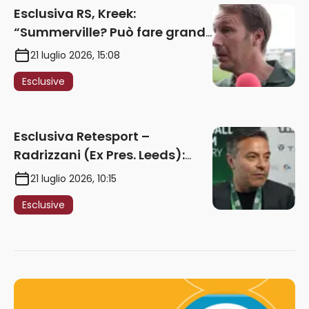
Esclusiva RS, Kreek:
“Summerville? Può fare grandi
cose in Serie A. Godts deve
21 luglio 2026, 15:08
maturare esperienza per
Esclusive
giocare nella Roma”
Esclusiva Retesport –
Radrizzani (Ex Pres. Leeds):
“Summerville ragazzo
21 luglio 2026, 10:15
speciale, in Italia con Gasp
Esclusive
può esplodere
definitivamente” – AUDIO