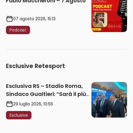
Fabio Maccheroni – 7 Agosto
07 agosto 2026, 15:13
Podcast
Esclusive Retesport
Esclusiva RS – Stadio Roma,
Sindaco Gualtieri: “Sarà il più
iconico del mondo. Assoluta
29 luglio 2026, 10:56
unità politica. Prima pietra nel
Esclusive
2027. Ricorsi strumentali?
Nessun intoppo”