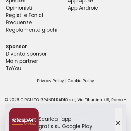
Speaker
App Apple
Opinionisti
App Android
Registi e Fonici
Frequenze
Regolamento giochi
Sponsor
Diventa sponsor
Main partner
ToYou
Privacy Policy
|
Cookie Policy
©
2026
CIRCUITO GRANDI RADIO s.r.l
,
Via Tiburtina 719, Roma –
00159
- P. IVA e C.F.
13535811007
- Tutti i diritti sono riservati.
redazione@retesport.it
Scarica l'app
Designed with
by TO
YOU
gratis
su Google Play
Chiu