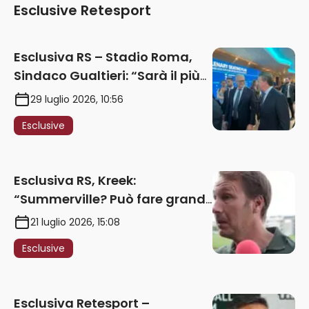
Esclusive Retesport
Esclusiva RS – Stadio Roma,
Sindaco Gualtieri: “Sarà il più
iconico del mondo. Assoluta
29 luglio 2026, 10:56
unità politica. Prima pietra nel
Esclusive
2027. Ricorsi strumentali?
Nessun intoppo”
Esclusiva RS, Kreek:
“Summerville? Può fare grandi
cose in Serie A. Godts deve
21 luglio 2026, 15:08
maturare esperienza per
Esclusive
giocare nella Roma”
Esclusiva Retesport –