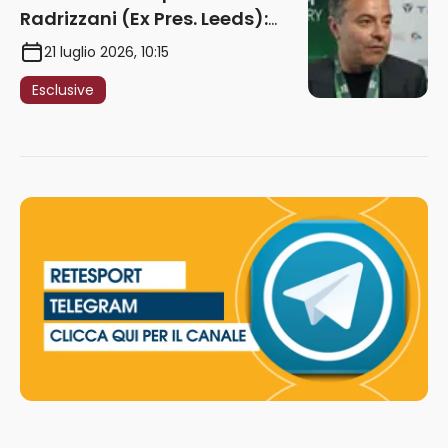
Radrizzani (Ex Pres. Leeds):
“Summerville ragazzo
21 luglio 2026, 10:15
speciale, in Italia con Gasp
Esclusive
può esplodere
definitivamente” – AUDIO