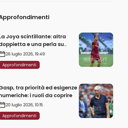
Approfondimenti
La Joya scintillante: altra
doppietta e una perla su
punizione – VIDEO
26 luglio 2026, 19:49
Approfondimenti
Gasp, tra priorità ed esigenze
numeriche: i ruoli da coprire
20 luglio 2026, 10:15
Approfondimenti