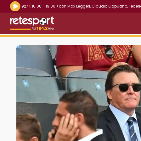
Riproduci la radio live
1927
( 16:00 - 19:00 )
con
Max Leggeri
,
Claudio Capuano
,
Federi
Retesport 104.2 FM