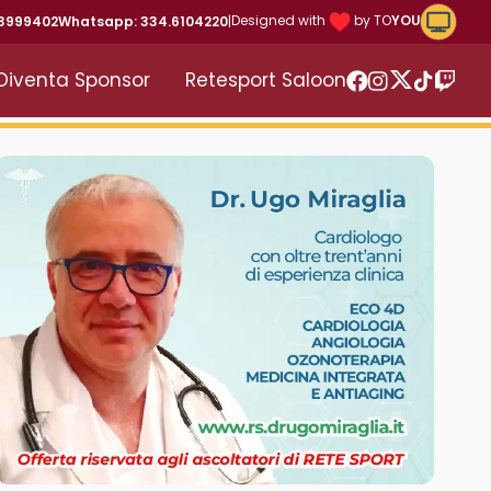
Riproduc
Designed with
by TO
YOU
43999402
Whatsapp: 334.6104220
|
Diventa Sponsor
Retesport Saloon
Twitter
Facebook
Instagram
TikTok
Twitc