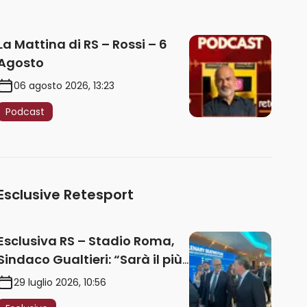
La Mattina di RS – Rossi – 6
Agosto
06 agosto 2026, 13:23
Podcast
Esclusive Retesport
Esclusiva RS – Stadio Roma,
Sindaco Gualtieri: “Sarà il più
iconico del mondo. Assoluta
29 luglio 2026, 10:56
unità politica. Prima pietra nel