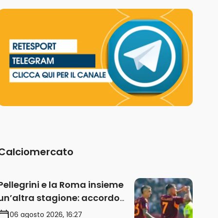
Calciomercato
Pellegrini e la Roma insieme
un’altra stagione: accordo
sul rinnovo annuale
06 agosto 2026, 16:27