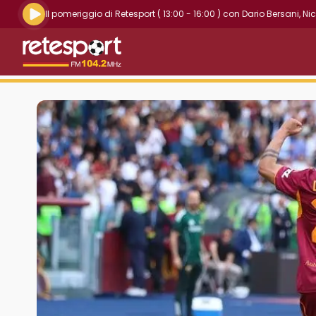
Riproduci la radio live
Il pomeriggio di Retesport
( 13:00 - 16:00 )
con
Dario Bersani
,
Nic
Retesport 104.2 FM