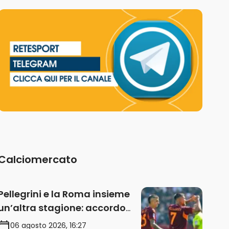
Calciomercato
Pellegrini e la Roma insieme
un’altra stagione: accordo
sul rinnovo annuale
06 agosto 2026, 16:27