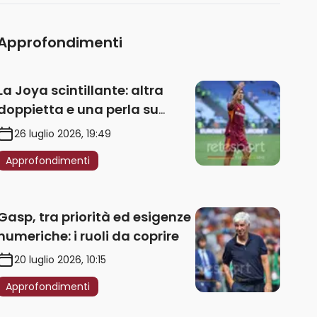
Approfondimenti
La Joya scintillante: altra
doppietta e una perla su
punizione – VIDEO
26 luglio 2026, 19:49
Approfondimenti
Gasp, tra priorità ed esigenze
numeriche: i ruoli da coprire
20 luglio 2026, 10:15
Approfondimenti