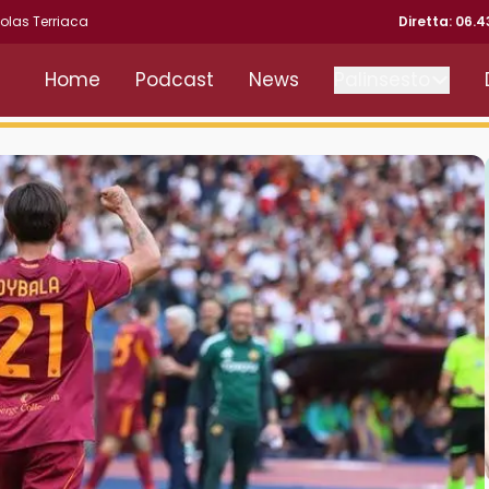
olas Terriaca
Diretta: 06.
Home
Podcast
News
Palinsesto