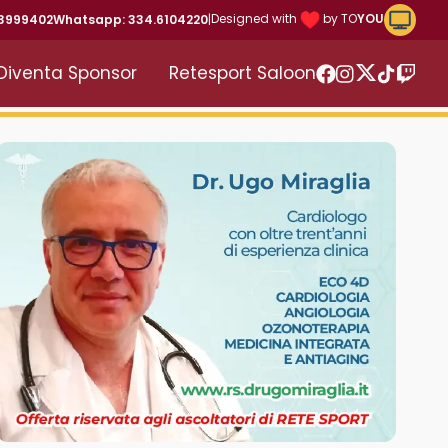
Riproduc
Designed with
by TO
YOU
43999402
Whatsapp: 334.6104220
|
Diventa Sponsor
Retesport Saloon
Twitter
Facebook
Instagram
TikTok
Twitc