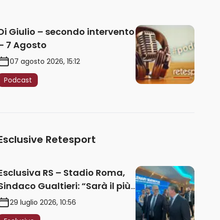
Di Giulio – secondo intervento
– 7 Agosto
07 agosto 2026, 15:12
Podcast
Esclusive Retesport
Esclusiva RS – Stadio Roma,
Sindaco Gualtieri: “Sarà il più
iconico del mondo. Assoluta
29 luglio 2026, 10:56
unità politica. Prima pietra nel