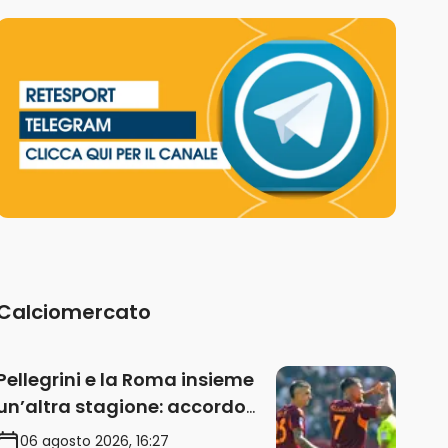
Calciomercato
Pellegrini e la Roma insieme
un’altra stagione: accordo
sul rinnovo annuale
06 agosto 2026, 16:27