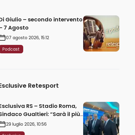
Di Giulio – secondo intervento
– 7 Agosto
07 agosto 2026, 15:12
Podcast
Esclusive Retesport
Esclusiva RS – Stadio Roma,
Sindaco Gualtieri: “Sarà il più
iconico del mondo. Assoluta
29 luglio 2026, 10:56
unità politica. Prima pietra nel