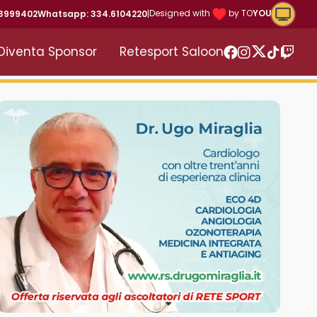
Riproduc
Designed with
by TO
YOU
43999402
Whatsapp: 334.6104220
|
Diventa Sponsor
Retesport Saloon
Twitter
Facebook
Instagram
TikTok
Twitc