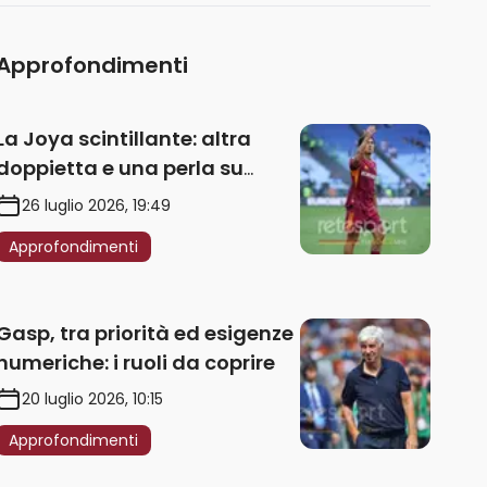
Approfondimenti
La Joya scintillante: altra
doppietta e una perla su
punizione – VIDEO
26 luglio 2026, 19:49
Approfondimenti
Gasp, tra priorità ed esigenze
numeriche: i ruoli da coprire
20 luglio 2026, 10:15
Approfondimenti