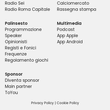
Radio Sei
Calciomercato
continuo dibattito fra pubblico e addetti ai
gradimento di quello che è diventato un
Radio Roma Capitale
Rassegna stampa
fenomeno di costume nella capitale e la prima
lavori, fra esperti e tifosi di tutte le età ed
radio sportiva del centro Italia.
estrazioni.
Palinsesto
Multimedia
Programmazione
Podcast
Speaker
App Apple
Opinionisti
App Android
Registi e Fonici
Frequenze
Regolamento giochi
Sponsor
Diventa sponsor
Main partner
ToYou
Privacy Policy
|
Cookie Policy