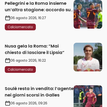
Pellegrini e la Roma insieme
un’altra stagione: accordo sul
rinnovo annuale
06 agosto 2026, 16:27
Calciomercato
Nusa gela la Roma: “Mai
chiesto di lasciare il Lipsia”
06 agosto 2026, 16:22
Calciomercato
Soulè resta in vendita: l’agente
nei giorni scorsi in Galles
06 agosto 2026, 09:26