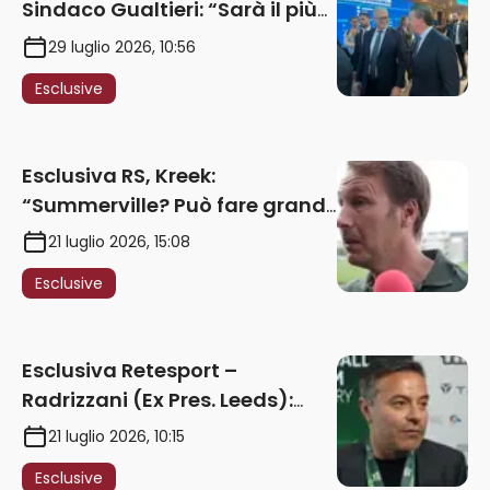
Sindaco Gualtieri: “Sarà il più
iconico del mondo. Assoluta
29 luglio 2026, 10:56
unità politica. Prima pietra nel
Esclusive
2027. Ricorsi strumentali?
Nessun intoppo”
Esclusiva RS, Kreek:
“Summerville? Può fare grandi
cose in Serie A. Godts deve
21 luglio 2026, 15:08
maturare esperienza per
Esclusive
giocare nella Roma”
Esclusiva Retesport –
Radrizzani (Ex Pres. Leeds):
“Summerville ragazzo
21 luglio 2026, 10:15
speciale, in Italia con Gasp
Esclusive
può esplodere