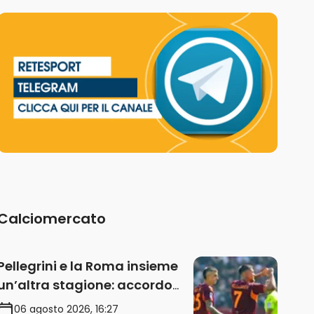
Calciomercato
Pellegrini e la Roma insieme
un’altra stagione: accordo
sul rinnovo annuale
06 agosto 2026, 16:27