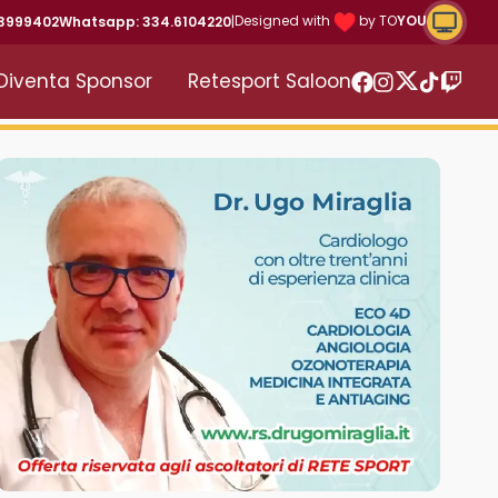
Riproduc
Designed with
by TO
YOU
43999402
Whatsapp: 334.6104220
|
Diventa Sponsor
Retesport Saloon
Twitter
Facebook
Instagram
TikTok
Twitc