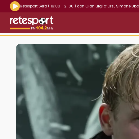
Riproduci la radio live
Retesport Sera
( 19:00 - 21:00 )
con
Gianluigi d’Orsi
,
Simone Uba
Retesport 104.2 FM