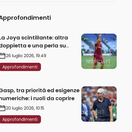
Approfondimenti
La Joya scintillante: altra
doppietta e una perla su
punizione – VIDEO
26 luglio 2026, 19:49
Approfondimenti
Gasp, tra priorità ed esigenze
numeriche: i ruoli da coprire
20 luglio 2026, 10:15
Approfondimenti