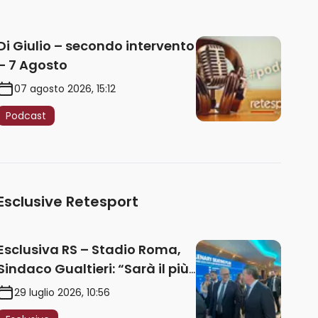
Di Giulio – secondo intervento
– 7 Agosto
07 agosto 2026, 15:12
Podcast
Esclusive Retesport
Esclusiva RS – Stadio Roma,
Sindaco Gualtieri: “Sarà il più
iconico del mondo. Assoluta
29 luglio 2026, 10:56
unità politica. Prima pietra nel