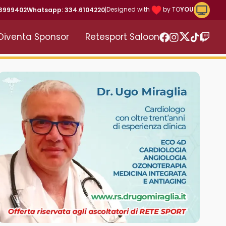
Riproduc
Designed with
by TO
YOU
43999402
Whatsapp: 334.6104220
|
Diventa Sponsor
Retesport Saloon
Twitter
Facebook
Instagram
TikTok
Twitc