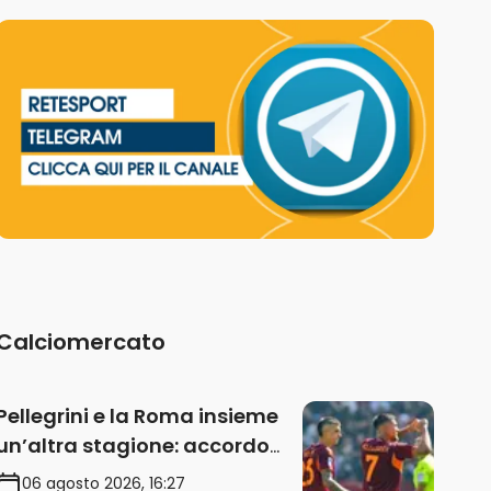
Calciomercato
Pellegrini e la Roma insieme
un’altra stagione: accordo
sul rinnovo annuale
06 agosto 2026, 16:27