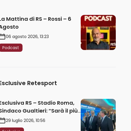
La Mattina di RS – Rossi – 6
Agosto
06 agosto 2026, 13:23
Podcast
Esclusive Retesport
Esclusiva RS – Stadio Roma,
Sindaco Gualtieri: “Sarà il più
iconico del mondo. Assoluta
29 luglio 2026, 10:56
unità politica. Prima pietra nel