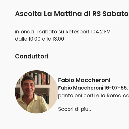
Ascolta
La Mattina di RS Sabato
in onda il
sabato
su
Retesport 104.2 FM
dalle
10:00
alle
13:00
Conduttori
Fabio Maccheroni
Fabio Maccheroni 16-07-55.
pantaloni corti e la Roma con
non andai in Curva, cercand
Scopri di più...
quasi come chi scendeva in c
giornalista ho seguito un pe
Dove ho lavorato? Direi ovun