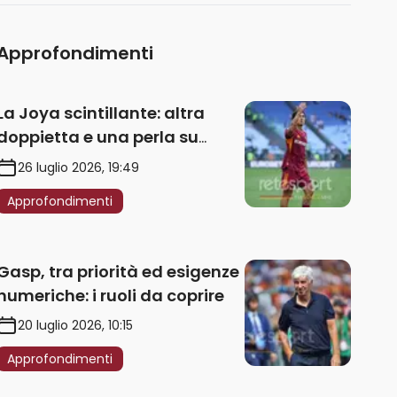
Approfondimenti
La Joya scintillante: altra
doppietta e una perla su
punizione – VIDEO
26 luglio 2026, 19:49
Approfondimenti
Gasp, tra priorità ed esigenze
numeriche: i ruoli da coprire
20 luglio 2026, 10:15
Approfondimenti