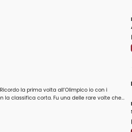
Ricordo la prima volta all’Olimpico io con i
 la classifica corta. Fu una delle rare volte che
o un posto a ridosso di Dante che era un mito,
ampo. Fino a 18-20 anni fu così, poi il lavoro. Da
rcorso naturale: Roma, calcio e non solo calcio.
que, dal Corriere dello Sport, Carlino, Nazione dove