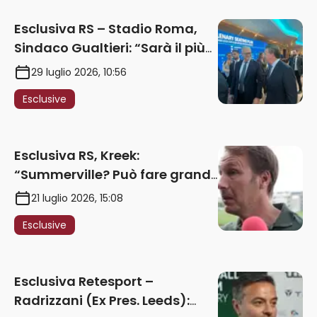
Esclusiva RS – Stadio Roma,
Sindaco Gualtieri: “Sarà il più
iconico del mondo. Assoluta
29 luglio 2026, 10:56
unità politica. Prima pietra nel
Esclusive
2027. Ricorsi strumentali?
Nessun intoppo”
Esclusiva RS, Kreek:
“Summerville? Può fare grandi
cose in Serie A. Godts deve
21 luglio 2026, 15:08
maturare esperienza per
Esclusive
giocare nella Roma”
Esclusiva Retesport –
Radrizzani (Ex Pres. Leeds):