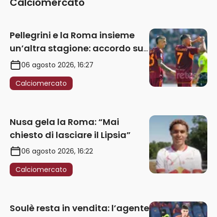
Calciomercato
Pellegrini e la Roma insieme
un’altra stagione: accordo sul
rinnovo annuale
06 agosto 2026, 16:27
Calciomercato
Nusa gela la Roma: “Mai
chiesto di lasciare il Lipsia”
06 agosto 2026, 16:22
Calciomercato
Soulè resta in vendita: l’agente