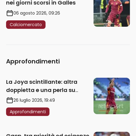
nei giorni scorsi in Galles
06 agosto 2026, 09:26
Calciomercato
Approfondimenti
La Joya scintillante: altra
doppietta e una perla su
punizione – VIDEO
26 luglio 2026, 19:49
Approfondimenti
Gasp, tra priorità ed esigenze