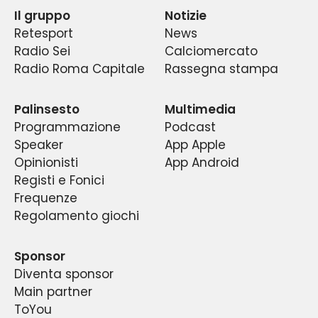
Il gruppo
Notizie
degli appassionati con quelle delle migliori firme
occhi di tutti. Un’ascesa sorprendente, graduale
dibattito sui principali temi ed avvenimenti che
eclatante.
Retesport
News
e costante dei dati di ascolto e degli indici di
del giornalismo locale e nazionale, in un
lo riguardano.
Radio Sei
Calciomercato
continuo dibattito fra pubblico e addetti ai
gradimento di quello che è diventato un
Radio Roma Capitale
Rassegna stampa
fenomeno di costume nella capitale e la prima
lavori, fra esperti e tifosi di tutte le età ed
radio sportiva del centro Italia.
estrazioni.
Palinsesto
Multimedia
Programmazione
Podcast
Speaker
App Apple
Opinionisti
App Android
Registi e Fonici
Frequenze
Regolamento giochi
Sponsor
Diventa sponsor
Main partner
ToYou