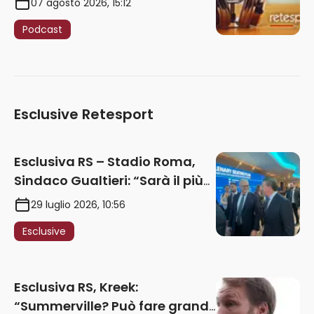
07 agosto 2026, 15:12
Podcast
Esclusive Retesport
Esclusiva RS – Stadio Roma,
Sindaco Gualtieri: “Sarà il più
iconico del mondo. Assoluta
29 luglio 2026, 10:56
unità politica. Prima pietra nel
Esclusive
2027. Ricorsi strumentali?
Nessun intoppo”
Esclusiva RS, Kreek:
“Summerville? Può fare grandi