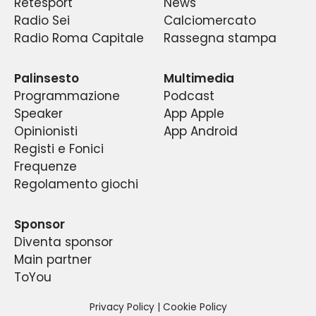
Retesport
News
e costante dei dati di ascolto e degli indici di
del giornalismo locale e nazionale, in un
lo riguardano.
Radio Sei
Calciomercato
continuo dibattito fra pubblico e addetti ai
gradimento di quello che è diventato un
Radio Roma Capitale
Rassegna stampa
fenomeno di costume nella capitale e la prima
lavori, fra esperti e tifosi di tutte le età ed
radio sportiva del centro Italia.
estrazioni.
Palinsesto
Multimedia
Programmazione
Podcast
Speaker
App Apple
Opinionisti
App Android
Registi e Fonici
Frequenze
Regolamento giochi
Sponsor
Diventa sponsor
Main partner
ToYou
Privacy Policy
|
Cookie Policy