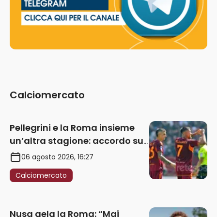
Calciomercato
Pellegrini e la Roma insieme
un’altra stagione: accordo sul
rinnovo annuale
06 agosto 2026, 16:27
Calciomercato
Nusa gela la Roma: “Mai