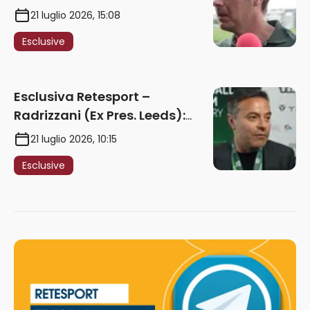
cose in Serie A. Godts deve
21 luglio 2026, 15:08
maturare esperienza per
Esclusive
giocare nella Roma”
Esclusiva Retesport –
Radrizzani (Ex Pres. Leeds):
“Summerville ragazzo
21 luglio 2026, 10:15
speciale, in Italia con Gasp
Esclusive
può esplodere
definitivamente” – AUDIO