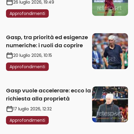
punizione – VIDEO
26 luglio 2026, 19:49
Approfondimenti
Gasp, tra priorità ed esigenze
numeriche: i ruoli da coprire
20 luglio 2026, 10:15
Approfondimenti
Gasp vuole accelerare: ecco la
richiesta alla proprietà
17 luglio 2026, 12:32
Approfondimenti