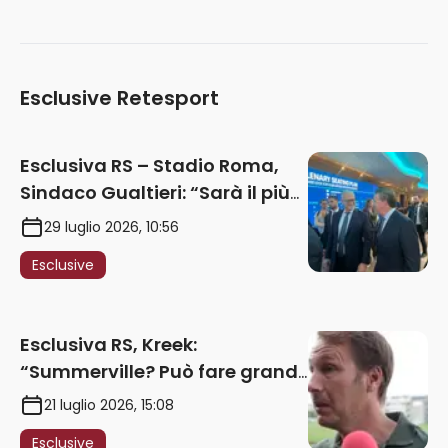
Esclusive Retesport
Esclusiva RS – Stadio Roma,
Sindaco Gualtieri: “Sarà il più
iconico del mondo. Assoluta
29 luglio 2026, 10:56
unità politica. Prima pietra nel
Esclusive
2027. Ricorsi strumentali?
Nessun intoppo”
Esclusiva RS, Kreek:
“Summerville? Può fare grandi
cose in Serie A. Godts deve
21 luglio 2026, 15:08
maturare esperienza per
Esclusive