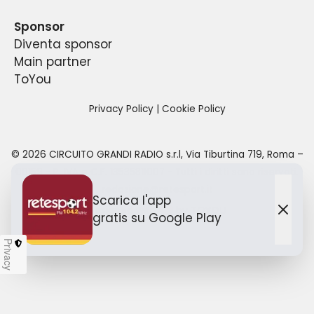
Sponsor
Diventa sponsor
Main partner
ToYou
Privacy Policy
|
Cookie Policy
©
2026
CIRCUITO GRANDI RADIO s.r.l
,
Via Tiburtina 719, Roma –
00159
- P. IVA e C.F.
13535811007
- Tutti i diritti sono riservati.
redazione@retesport.it
Scarica l'app
Designed with
by TO
YOU
gratis
su Google Play
Chiu
Privacy