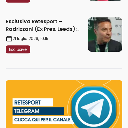
giocare nella Roma”
Esclusiva Retesport –
Radrizzani (Ex Pres. Leeds):
“Summerville ragazzo
21 luglio 2026, 10:15
speciale, in Italia con Gasp
Esclusive
può esplodere
definitivamente” – AUDIO