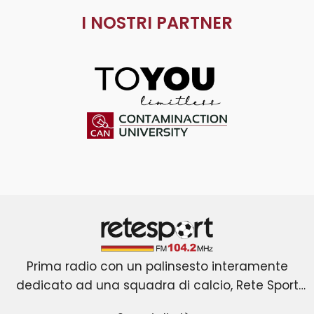
I NOSTRI PARTNER
ToYou
Contaminaction Universit
Retesport 104.2 FM
Prima radio con un palinsesto interamente
dedicato ad una squadra di calcio, Rete Sport
La novità assoluta è rappresentata dall’ingresso
nasce a Roma il primo gennaio 2001 dopo due