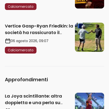
Calciomercato
Vertice Gasp-Ryan Friedkin: la
società ha rassicurato il
tecnico sui prossimi acquisti.
06 agosto 2026, 09:07
Le ultime
Calciomercato
Approfondimenti
La Joya scintillante: altra
doppietta e una perla su