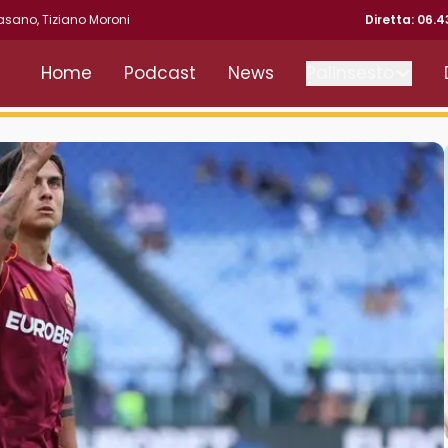
asano
,
Tiziano Moroni
Diretta: 06.
Home
Podcast
News
Palinsesto