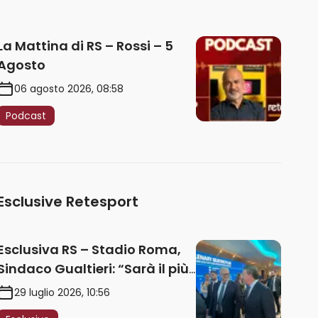
La Mattina di RS – Rossi – 5
Agosto
06 agosto 2026, 08:58
Podcast
Esclusive Retesport
Esclusiva RS – Stadio Roma,
Sindaco Gualtieri: “Sarà il più
iconico del mondo. Assoluta
29 luglio 2026, 10:56
unità politica. Prima pietra nel