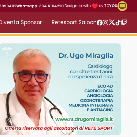
Riproduc
Designed with
by TO
YOU
43999402
Whatsapp: 334.6104220
|
Diventa Sponsor
Retesport Saloon
Twitter
Facebook
Instagram
TikTok
Twitc