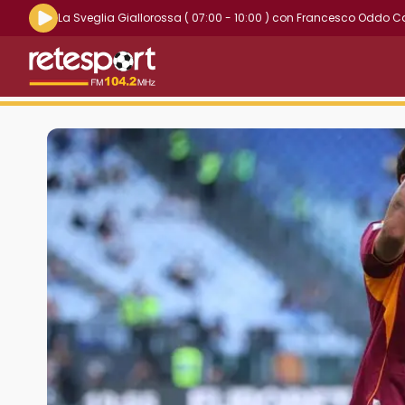
Riproduci la radio live
La Sveglia Giallorossa
( 07:00 - 10:00 )
con
Francesco Oddo C
Retesport 104.2 FM