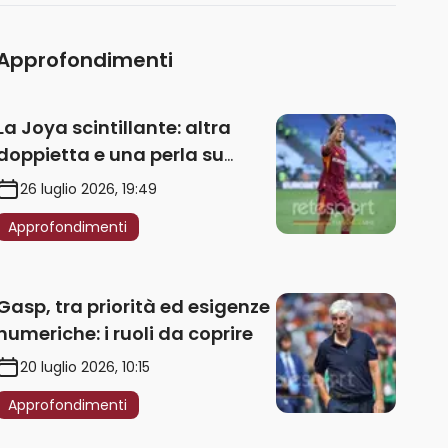
Approfondimenti
La Joya scintillante: altra
doppietta e una perla su
punizione – VIDEO
26 luglio 2026, 19:49
Approfondimenti
Gasp, tra priorità ed esigenze
numeriche: i ruoli da coprire
20 luglio 2026, 10:15
Approfondimenti