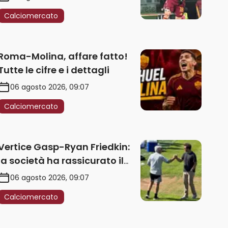
Calciomercato
Roma-Molina, affare fatto!
Tutte le cifre e i dettagli
06 agosto 2026, 09:07
Calciomercato
Vertice Gasp-Ryan Friedkin:
la società ha rassicurato il
tecnico sui prossimi acquisti.
06 agosto 2026, 09:07
Le ultime
Calciomercato