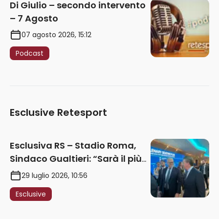
Di Giulio – secondo intervento
– 7 Agosto
07 agosto 2026, 15:12
Podcast
Esclusive Retesport
Esclusiva RS – Stadio Roma,
Sindaco Gualtieri: “Sarà il più
iconico del mondo. Assoluta
29 luglio 2026, 10:56
unità politica. Prima pietra nel
Esclusive
2027. Ricorsi strumentali?
Nessun intoppo”