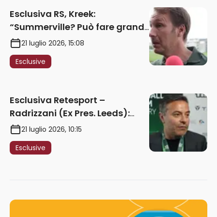
Esclusiva RS, Kreek:
“Summerville? Può fare grandi
cose in Serie A. Godts deve
21 luglio 2026, 15:08
maturare esperienza per
Esclusive
giocare nella Roma”
Esclusiva Retesport –
Radrizzani (Ex Pres. Leeds):
“Summerville ragazzo
21 luglio 2026, 10:15
speciale, in Italia con Gasp
Esclusive
può esplodere
definitivamente” – AUDIO