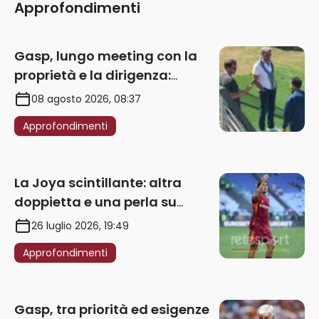
Approfondimenti
Gasp, lungo meeting con la
proprietà e la dirigenza:
obbligatorio l’acquisto di
08 agosto 2026, 08:37
un’ala sinistra
Approfondimenti
La Joya scintillante: altra
doppietta e una perla su
punizione – VIDEO
26 luglio 2026, 19:49
Approfondimenti
Gasp, tra priorità ed esigenze