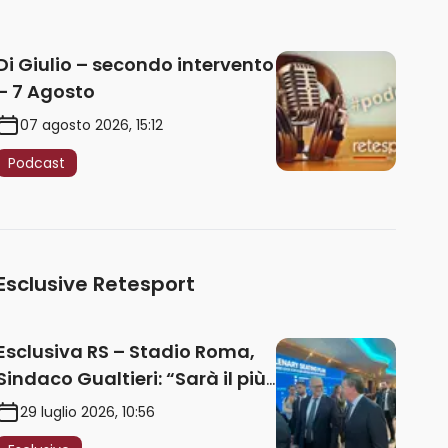
Di Giulio – secondo intervento
– 7 Agosto
07 agosto 2026, 15:12
Podcast
Esclusive Retesport
Esclusiva RS – Stadio Roma,
Sindaco Gualtieri: “Sarà il più
iconico del mondo. Assoluta
29 luglio 2026, 10:56
unità politica. Prima pietra nel