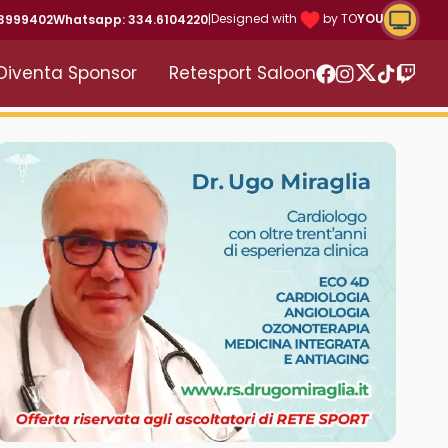
Riproduc
Designed with
by TO
YOU
43999402
Whatsapp: 334.6104220
|
Diventa Sponsor
Retesport Saloon
Twitter
Facebook
Instagram
TikTok
Twitc