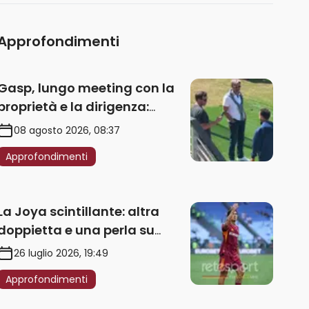
Approfondimenti
Gasp, lungo meeting con la
proprietà e la dirigenza:
obbligatorio l’acquisto di
08 agosto 2026, 08:37
un’ala sinistra
Approfondimenti
La Joya scintillante: altra
doppietta e una perla su
punizione – VIDEO
26 luglio 2026, 19:49
Approfondimenti