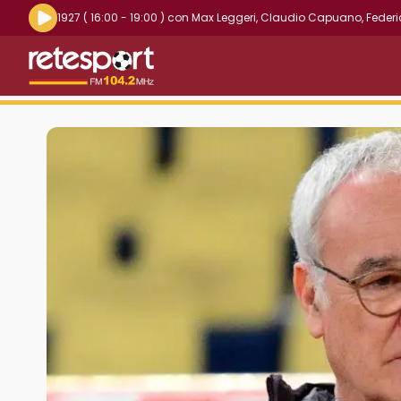
Riproduci la radio live
1927
( 16:00 - 19:00 )
con
Max Leggeri
,
Claudio Capuano
,
Federi
Retesport 104.2 FM