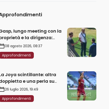
Approfondimenti
Gasp, lungo meeting con la
proprietà e la dirigenza:
obbligatorio l’acquisto di
08 agosto 2026, 08:37
un’ala sinistra
Approfondimenti
La Joya scintillante: altra
doppietta e una perla su
punizione – VIDEO
26 luglio 2026, 19:49
Approfondimenti