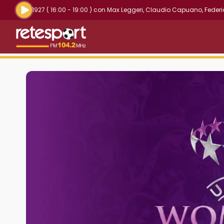
Riproduci la radio live
1927
( 16:00 - 19:00 )
con
Max Leggeri
,
Claudio Capuano
,
Federi
Retesport 104.2 FM