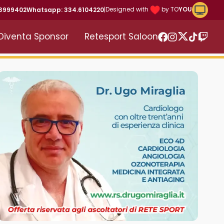
Riproduc
Designed with
by TO
YOU
43999402
Whatsapp: 334.6104220
|
Diventa Sponsor
Retesport Saloon
Twitter
Facebook
Instagram
TikTok
Twitc