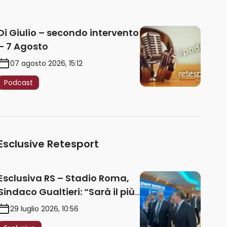
Di Giulio – secondo intervento
– 7 Agosto
07 agosto 2026, 15:12
Podcast
Esclusive Retesport
Esclusiva RS – Stadio Roma,
Sindaco Gualtieri: “Sarà il più
iconico del mondo. Assoluta
29 luglio 2026, 10:56
unità politica. Prima pietra nel