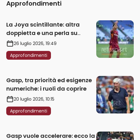
Approfondimenti
La Joya scintillante: altra
doppietta e una perla su
punizione – VIDEO
26 luglio 2026, 19:49
Approfondimenti
Gasp, tra priorità ed esigenze
numeriche: i ruoli da coprire
20 luglio 2026, 10:15
Approfondimenti
Gasp vuole accelerare: ecco la