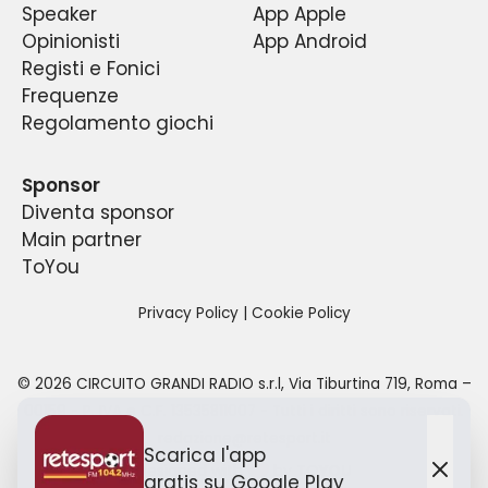
Speaker
App Apple
Opinionisti
App Android
Registi e Fonici
Frequenze
Regolamento giochi
Sponsor
Diventa sponsor
Main partner
ToYou
Privacy Policy
|
Cookie Policy
©
2026
CIRCUITO GRANDI RADIO s.r.l
,
Via Tiburtina 719, Roma –
00159
- P. IVA e C.F.
13535811007
- Tutti i diritti sono riservati.
redazione@retesport.it
Scarica l'app
Designed with
by TO
YOU
gratis
su Google Play