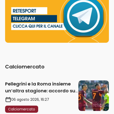
Calciomercato
Pellegrini e la Roma insieme
un’altra stagione: accordo sul
rinnovo annuale
06 agosto 2026, 16:27
Calciomercato