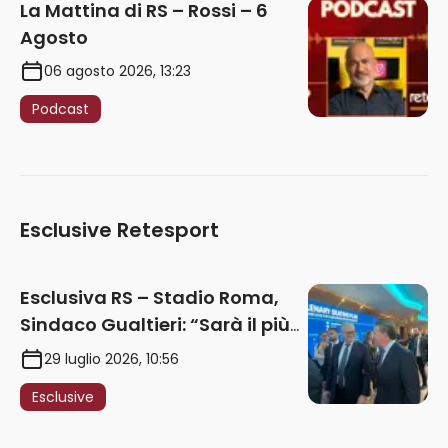
La Mattina di RS – Rossi – 6
Agosto
06 agosto 2026, 13:23
Podcast
Esclusive Retesport
Esclusiva RS – Stadio Roma,
Sindaco Gualtieri: “Sarà il più
iconico del mondo. Assoluta
29 luglio 2026, 10:56
unità politica. Prima pietra nel
Esclusive
2027. Ricorsi strumentali?
Nessun intoppo”