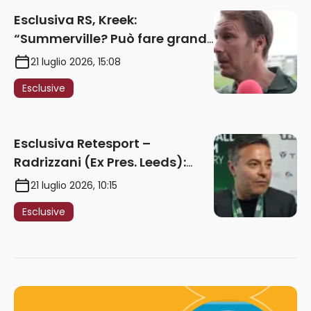
Esclusiva RS, Kreek:
“Summerville? Può fare grandi
cose in Serie A. Godts deve
21 luglio 2026, 15:08
maturare esperienza per
Esclusive
giocare nella Roma”
Esclusiva Retesport –
Radrizzani (Ex Pres. Leeds):
“Summerville ragazzo
21 luglio 2026, 10:15
speciale, in Italia con Gasp
Esclusive
può esplodere
definitivamente” – AUDIO