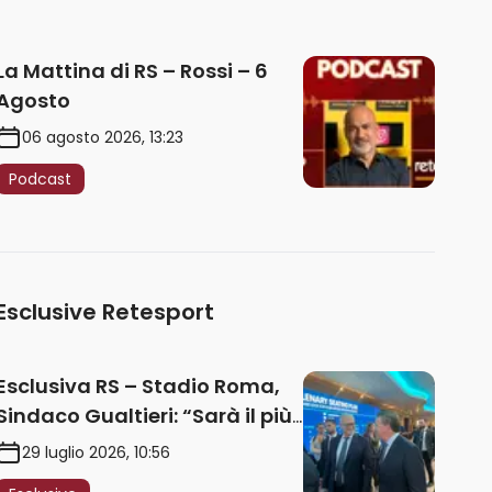
La Mattina di RS – Rossi – 6
Agosto
06 agosto 2026, 13:23
Podcast
Esclusive Retesport
Esclusiva RS – Stadio Roma,
Sindaco Gualtieri: “Sarà il più
iconico del mondo. Assoluta
29 luglio 2026, 10:56
unità politica. Prima pietra nel