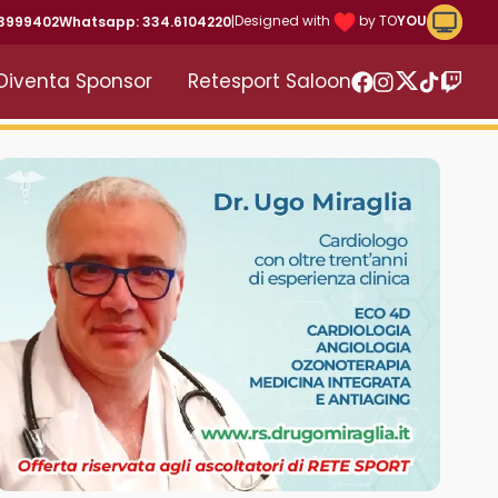
Riproduc
Designed with
by TO
YOU
43999402
Whatsapp: 334.6104220
|
Diventa Sponsor
Retesport Saloon
Twitter
Facebook
Instagram
TikTok
Twitc