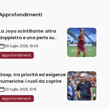
Approfondimenti
La Joya scintillante: altra
doppietta e una perla su
punizione – VIDEO
26 luglio 2026, 19:49
Approfondimenti
Gasp, tra priorità ed esigenze
numeriche: i ruoli da coprire
20 luglio 2026, 10:15
Approfondimenti