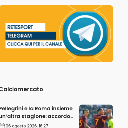
Calciomercato
Pellegrini e la Roma insieme
un’altra stagione: accordo
sul rinnovo annuale
06 agosto 2026, 16:27