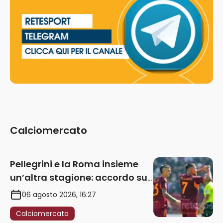
Calciomercato
Pellegrini e la Roma insieme
un’altra stagione: accordo sul
rinnovo annuale
06 agosto 2026, 16:27
Calciomercato