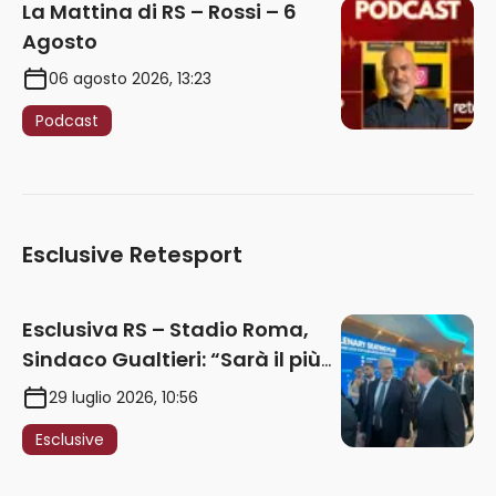
La Mattina di RS – Rossi – 6
Agosto
06 agosto 2026, 13:23
Podcast
Esclusive Retesport
Esclusiva RS – Stadio Roma,
Sindaco Gualtieri: “Sarà il più
iconico del mondo. Assoluta
29 luglio 2026, 10:56
unità politica. Prima pietra nel
Esclusive
2027. Ricorsi strumentali?
Nessun intoppo”