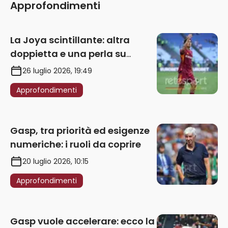
Approfondimenti
La Joya scintillante: altra
doppietta e una perla su
punizione – VIDEO
26 luglio 2026, 19:49
Approfondimenti
Gasp, tra priorità ed esigenze
numeriche: i ruoli da coprire
20 luglio 2026, 10:15
Approfondimenti
Gasp vuole accelerare: ecco la