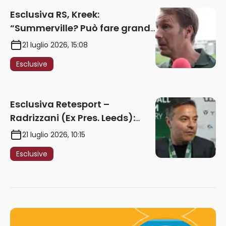
Esclusiva RS, Kreek:
“Summerville? Può fare grandi
cose in Serie A. Godts deve
21 luglio 2026, 15:08
maturare esperienza per
Esclusive
giocare nella Roma”
Esclusiva Retesport –
Radrizzani (Ex Pres. Leeds):
“Summerville ragazzo
21 luglio 2026, 10:15
speciale, in Italia con Gasp
Esclusive
può esplodere
definitivamente” – AUDIO