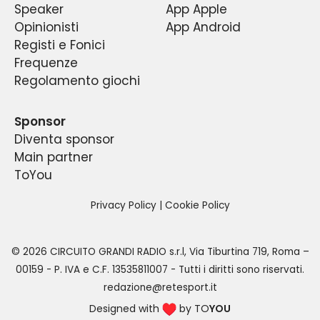
Speaker
App Apple
Opinionisti
App Android
Registi e Fonici
Frequenze
Regolamento giochi
Sponsor
Diventa sponsor
Main partner
ToYou
Privacy Policy
|
Cookie Policy
©
2026
CIRCUITO GRANDI RADIO s.r.l
,
Via Tiburtina 719, Roma –
00159
- P. IVA e C.F.
13535811007
- Tutti i diritti sono riservati.
redazione@retesport.it
Designed with
by TO
YOU